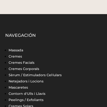
NAVEGACIÓN
Massada
Cremes
Cremes Facials
Cremes Corporals
Sèrum / Estimuladors Cel·lulars
Netejadors i Locions
Mascaretes
Contorn d'Ulls i Llavis
Peelings / Exfoliants
Cremes Solars