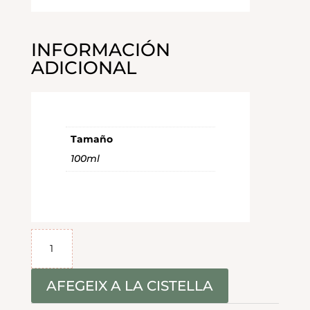
INFORMACIÓN
ADICIONAL
Tamaño
100ml
quantitat
de
MASCARILLA
LIFTING
AFEGEIX A LA CISTELLA
ÁCIDO