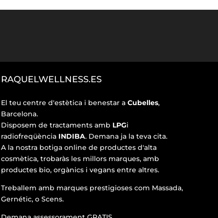
RAQUELWELLNESS.ES
El teu centre d'estètica i benestar a
Cubelles
,
Barcelona.
Disposem de tractaments amb
LPG
i
radiofreqüència
INDIBA
. Demana ja la teva cita.
A la nostra botiga online de productes d'alta
cosmètica, trobaràs les millors marques, amb
productes bio, orgànics i vegans entre altres.
Treballem amb marques prestigioses com Massada,
Gernétic, o Scens.
Demana assessorament GRATIS.