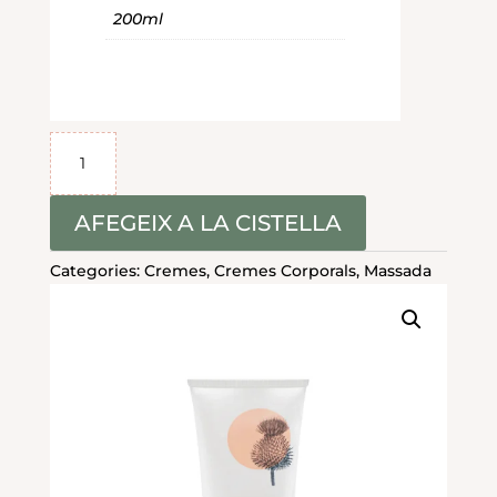
200ml
quantitat
de
MINCEUR
INTENSIVE
AFEGEIX A LA CISTELLA
CREAM
Categories:
Cremes
,
Cremes Corporals
,
Massada