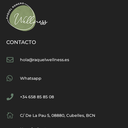
CONTACTO

hola@raquelwellness.es

Whatsapp

+34 658 85 85 08

C/ De La Pau 5, 08880, Cubelles, BCN