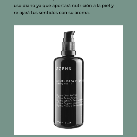
uso diario ya que aportará nutrición a la piel y
relajará tus sentidos con su aroma.