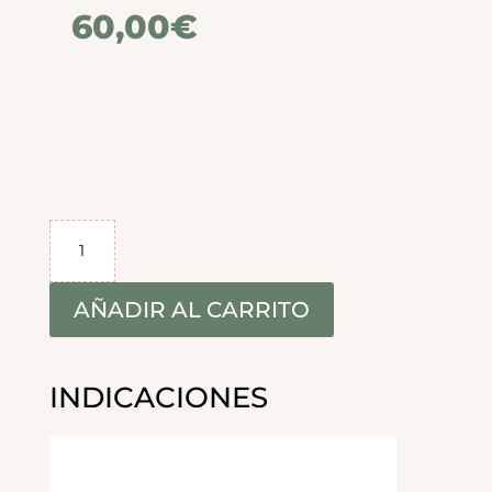
60,00
€
Tratamiento
Relajante
con
Piedras
AÑADIR AL CARRITO
Calientes
(50m)
cantidad
INDICACIONES